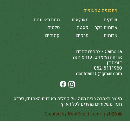
מתכונים טבעוניים
שייקים
משקאות
מנות ראשונות
ארוחות בקר
פסטה
סלטים
ארוחות
מרקים
קינוחים
Camellia - צמחים לחיים
אורוות האמנים, פרדס חנה
דורית דן
052-5111960
doritdan10@gmail.com
מיוצר באהבה בבית התה של קמליה באורוות האמנים, פרדס
חנה. משלוחים מהירים לכל הארץ
© 2026 דורית דן | Created by
BestSite