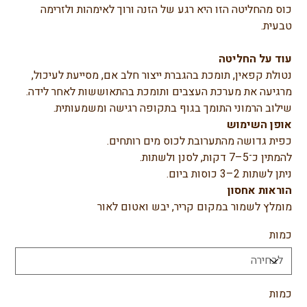
כוס מהחליטה הזו היא רגע של הזנה ורוך לאימהות ולזרימה 
טבעית.
עוד על החליטה
נטולת קפאין, תומכת בהגברת ייצור חלב אם, מסייעת לעיכול, 
מרגיעה את מערכת העצבים ותומכת בהתאוששות לאחר לידה. 
שילוב הרמוני התומך בגוף בתקופה רגישה ומשמעותית.
אופן השימוש
כפית גדושה מהתערובת לכוס מים רותחים.
להמתין כ־5–7 דקות, לסנן ולשתות.
ניתן לשתות 2–3 כוסות ביום.
הוראות אחסון
מומלץ לשמור במקום קריר, יבש ואטום לאור
כמות
כמות