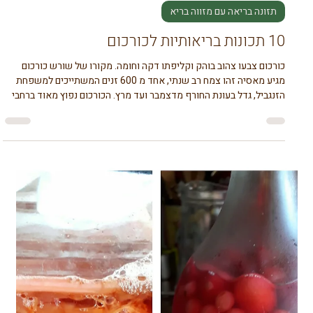
תזונה בריאה עם מזווה בריא
11 סגולת מרפא לכוסמת מלאה
הכוסמת כאן להישאר. אז איך הכוסמת יכולה לעזור לנו להרגיע את
הנפש? כששומעים את המילה כוסמת זה ישר מעורר קונוטציה של אוכל
רוסי. גילית את הכוסמת המלאה כמאכל לפני שנים והתאהבתי, בשנה
האחרונה בעקבות פתיחת חנות התה נחשפתי גם לחליטת תה כוסמת שהיא
בעלת ניחוח עדין וטעם מתקתק. הכוסמת בחליטה לא נטעמת כמו הדגן
שאוכלים. אומנם בתרבות הרוסית הכוסמת נפוצה כדייסה או כתוספת
לארוחה, כוסמת קלויה כדייסה או כתוספת לארוחה אך כוסמת מלאה
בצורתה הטבעית, ירוקה או לבנה ניתן להנביט, להשרות ואפילו לאכול