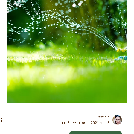
דורית דן
5 באוג׳ 2021
זמן קריאה 2 דקות
תזונה בריאה עם מזווה בריא
מזונות על - סופר פוד
כמות מעטה עם איכויות רבות לגוף. אצות הים – נורי, קלפ, היזיקי,
וואקמה, קומבו, ארמה, סיקורה/ חסת הים, אולווה, אגר. אצות אגמים –
ספירולינה, כלורלה, אצה כחולה ירוקה. אצות ים ואצות אגמים בעלי מגוון
רחב של ויטמינים ומינרלים. בשל העושר מקנים להם את התואר מולטי
ויטמין. מבין הויטמינים והמינרלים הקיימים באצה: סידן, אשלגן, ברזל, זרחן,
יוד, מגנזיום, סלניום, ויטמיני K,E,C,B,D B12 קיים במיוחד בנורי, קומבו
וקלפ. האצה מכילה כמות נכבדת של כלורופיל מהפיגמנט הירוק בטא