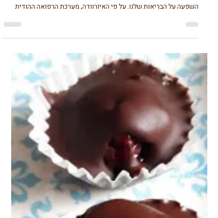
דורית דן
22 ביוני 2023
זמן קריאה 2 דקות
תזונה בריאה עם מזווה בריא
5 עצות לקיץ על פי האיורוודה
הקיץ, תקופה שבה כולנו רוצים ליהנות מהחוץ, לספוג את השמש וליהנות
עם משפחה וחברים. עם זאת, חשוב לזכור שלמזג האוויר החם יכולה להיות
השפעה על הבריאות שלנו. על פי האיורוודה, מערכת הרפואה ההודית
העתיקה, ישנם מספר הרגלי בריאות שעלינו לעקוב אחריהם במהלך חודשי
הקיץ כדי להישאר בריאים ומלאי אנרגיה. בקיץ השמש מייבשת את הלחות