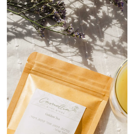
וצבעים. אני נוהגת להכין שולחן מלא במאכלים הכוללים את הסימנים
הקבועים ולשלב מאכלים נוספים המסמלים ברכות ואיחולים נוספים. אתן
לכם כאן קצת מההלכה כפי שנהוג וקצת מהפן האישי שלי. סדר הברכו