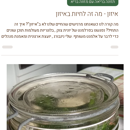
קרוטין שהוא ויטמין A, חו