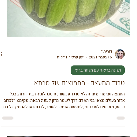
ומנהלות. לימור לוי אוסמי מלווה רגשית לנשים בהריון ואחרי לידה, איטהל
גיל כמון מורה, מרצה, ומטפלת בשיטת איזון חיים ואני, דורית דן
הרבליסטית קלינית מטפלת בתזונה ודיקור סיני ובעלת חנות תה. יוצרנו
חיבור בין עולמות כל כך שונים חיפשנו את המשותף. ויצרנו דיאלוג רב
ממדי, מרתק. ארבע בלוגריות מעו