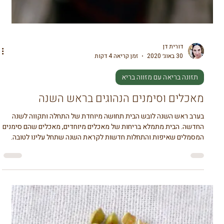
דורית דן
16 בפבר׳ 2021
זמן קריאה 1 דקות
תזונה בריאה עם מזווה בריא
טרנד מתעצם - החמוצים של סבתא
החמצה ושימור מזון זה לא טרנד עכשווי, זו טכנולוגיה רבת דורות. בכל
אזור בעולם מצאו בני האדם דרך לשמר מזון לעונה הבאה. מקימצ'י לכרוב
כבוש, מאבטיח לעגבניות, למעשה אפשר לשמר, לכבוש או להחמיץ כל דבר
ע"י תהליך התססה במלח או בחומץ. הצורה היעילה להכין ירקות כבושים
היא במי מלח ביחס של 1 כף מלח לכוס מים. כבישה בחומץ מפחיתה את
החיידקים הטובים ואפילו הורגת אותם. החומץ עצמו כבר מותסס וניתן
להכין איתו ירקות כבושים אבל לא תקבלו תכולת חיידקים טובים רק טעם.
הניזלטר שכתבתי אודות החמצת חמוצים זכ