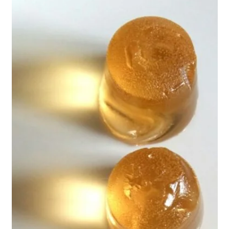
דורית דן
5 באוג׳ 2021
זמן קריאה 5 דקות
תזונה בריאה עם מזווה בריא
סוכרים
ההרגל מתחיל מיום היוולדנו. הפיתוי למתוק חזק מאיתנו, זה הטעם
הראשון שאנחנו טועמים בחלב אם. לא רק סיפוק בלוטות הטעם והצורך
במתיקות מנחמת חיונית לנו, אלא שהסוכר הוא חלק מקבוצת פחמימות
המהוות חשיבות רבה בתזונת האדם להפקת אנרגיה לתאים, לפעילות
המוח, למבנים שונים בגוף כגון DNA ועוד. האומנם סוכרים נמצאים כמעט
בכל מזון כך שבאמת אין צורך לצרוך סוכר, אבל בתרבות השפע האנינה
שלנו הסוכר וממתיקים אחרים נמצאים כמעט בכל מזון ומזווה. חשוב
להזכיר כי צריכת סוכרים מופרזת גורמת לנזקים בריאותי