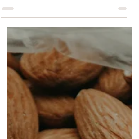
מומיו או שילג'יט? מה ההבדל ולמה כל אחד
מתאים?
מומיו ושילג'יט הם שני חומרים כהים, סמיכים ומסתוריים, שמקורם באדמה,
בסלעים ובאזורים הרריים. במשך דורות הם שימשו ברפואות מסורתיות
כחומרים מחזקים ומשקמים, במיוחד לאחר חולשה, טראומה או מחלה
ממושכת. לעיתים משתמשים בשמות מומיו ושילג'יט כאילו מדובר באותו
חומר. אכן קיים ביניהם דמיון רב, ולעיתים אף נמכרים מוצרים דומים תחת
שני השמות.