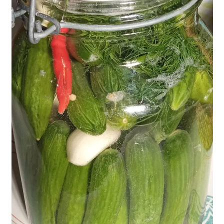
דורית דן
6 ביוני 2021
זמן קריאה 6 דקות
תזונה בריאה עם מזווה בריא
איזון - מה זה לחיות באיזון
מה קורה לנו כשאנחנו מרגישים שהחיים שלנו לא ב"איזון"? איך זה
התחיל? נפגשנו בפרלמנט של יונית צוק , בלוגריות מעולמות תוכן שונים
כדי לדבר על אלמנט משותף. שלי נינבורג , יועצת ארגונית ומאמנת מנהלים