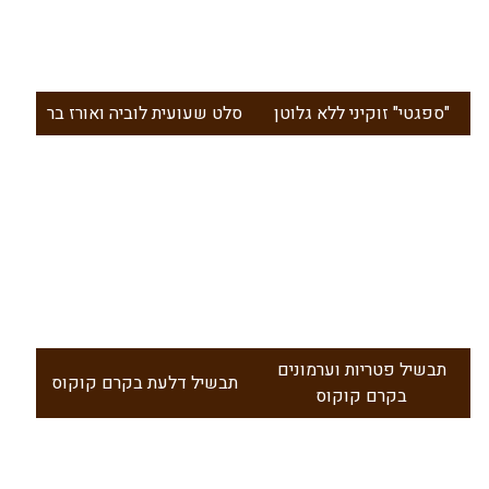
ספגטי" זוקיני ללא גלוטן"
סלט שעועית לוביה ואורז בר
תבשיל פטריות וערמונים
תבשיל דלעת בקרם קוקוס
בקרם קוקוס