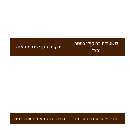
פשטידת ברוקולי בטטה
ירקות מוקפצים עם אורז
ובצל
תבשיל גריסים ופטריות
המבורגר טבעוני משבבי סויה