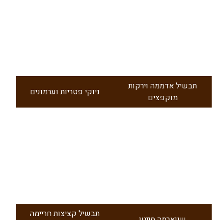
תבשיל אדממה וירקות
ניוקי פטריות וערמונים
מוקפצים
תבשיל קציצות חריימה
שווארמה סייטן