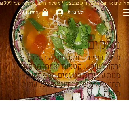
להתחברות
חיפוש
מרקים
מרקים מזינים ומנחמים המשלבים
ירקות שורש, קטניות וצמחי מרפא.
מנות עשירות בטעמים המספקות
תחושת חמימות וחיוניות בכל עונות
השנה.