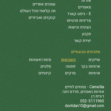
אודות
שמנים אתריים
מאמרים
תה קלאסי מכל העולם
E - גיפט קארד
קנקנים ואביזרים
מדיניות פרטיות
הצהרת נגישות
תקנון
יצירת קשר
מתכונים טבעוניים
שייקים
משקאות
מנות ראשונות
ארוחות בקר
פסטה
סלטים
ארוחות
מרקים
קינוחים
Camellia - צמחים לחיים
אורוות האמנים, פרדס חנה
דורית דן
052-5111960
doritdan10@gmail.com