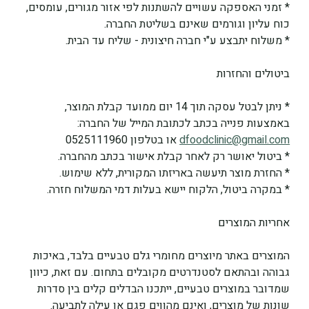
* זמני האספקה עשויים להשתנות לפי אזור מגורים, עומסים, 
כוח עליון וגורמים שאינם בשליטת החברה.
* משלוח יתבצע ע"י חברה חיצונית - שליח עד הבית.
ביטולים והחזרות
* ניתן לבטל עסקה תוך 14 יום ממועד קבלת המוצר, 
באמצעות פנייה בכתב לכתובת המייל של החברה: 
dfoodclinic@gmail.com
 או בטלפון 0525111960
* ביטול יאושר רק לאחר קבלת אישור בכתב מהחברה.
* החזרת מוצר תיעשה באריזתו המקורית, ללא שימוש.
* במקרה ביטול, הלקוח יישא בעלות דמי המשלוח חזרה.
אחריות המוצרים
המוצרים באתר מיוצרים מחומרי גלם טבעיים בלבד, באיכות 
גבוהה ובהתאם לסטנדרטים מקובלים בתחום. עם זאת, כיוון 
שמדובר במוצרים טבעיים, ייתכנו הבדלים קלים בין סדרות 
שונות של מוצרים, ואינם מהווים פגם או עילה לתביעה.