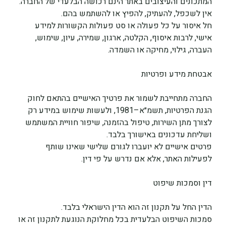
המתכונים והעיצובים באתר הינם רכושה הבלעדי של החברה. 
אין לשכפל, להעתיק, להפיץ או להשתמש בהם.
חל איסור על כל פעולה או סט פעולות הקשורות למידע 
אישי, לרבות איסוף, הקלטה, ארגון, שמירה, עיון, שימוש, 
העברה, גילוי, מחיקה או השמדה. 
אבטחת מידע ופרטיות
החברה מתחייבת לשמור את פרטיך האישיים בהתאם לחוק 
הגנת הפרטיות, תשמ״א–1981, ולעשות שימוש במידע רק 
לצורך מתן השירות, טיפול בהזמנה, שיפור חוויית המשתמש 
ושליחת עדכונים באישורך בלבד.
פרטים אישיים לא יועברו לגורם שלישי שאינו שותף 
לפעילות האתר, אלא אם נדרש על פי דין.
דין וסמכות שיפוט
הדין החל על תקנון זה הוא הדין הישראלי בלבד.
סמכות השיפוט הבלעדית בכל מחלוקת הנוגעת לתקנון זה או 