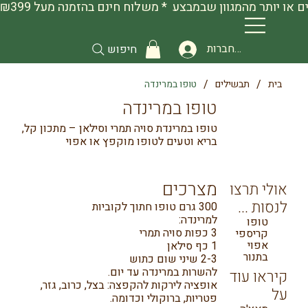
להתחברות
חיפוש
/
/
בית
תבשילים
טופו במרינדה
טופו במרינדה
טופו במרינדת סויה תמרי וסילאן – מתכון קל,
בריא וטעים לטופו מוקפץ או אפוי
מצרכים
אולי תרצו
לנסות ...
300 גרם טופו חתוך לקוביות
למרינדה:
טופו
3 כפות סויה תמרי
קריספי
אפוי
1 כף סילאן
בתנור
2-3 שיני שום כתוש
להשרות במרינדה עד יום.
קיראו עוד
אופציה לירקות להקפצה: בצל, כרוב, גזר,
על
פטריות, ברוקולי וכדומה.