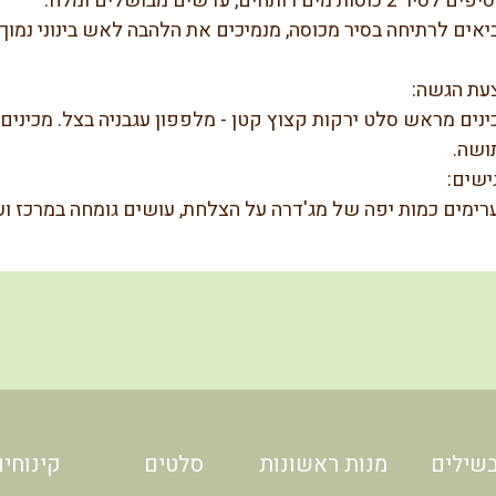
לסיר 2 כוסות מים רותחים, עדשים מבושלים ומלח.
אים לרתיחה בסיר מכוסה, מנמיכים את הלהבה לאש בינוני נמוך, מבשלים כ-20 ד
עת הגשה:
ינים מראש סלט ירקות קצוץ קטן - מלפפון עגבניה בצל. מכינים ג
ושה.
ישים:
רימים כמות יפה של מג'דרה על הצלחת, עושים גומחה במרכז ועלי
שילים
מנות ראשונות
סלטים
קינוחים