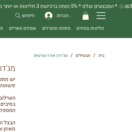
להתחברות
חיפוש
חליטות צמחים
מתנות ומארזים
שמנים אתריים
תה
/
/
בית
תבשילים
מג'דרה אורז ועדשים
מג'דר
יש מתכו
פשוטה, 
השילוב 
בסיבים 
המספקת
הבצל המ
מאוזן ומ