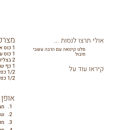
מצרכ
אולי תרצו לנסות ...
1 כוס אורז בסמתי לבן שטוף או מלא מושרה ל 2-4 שעות
סלט קינואה עם הרבה עשבי
1 כוס עדשים ירוקים
תיבול
2 בצלים
1 כף שמן
קיראו עוד על
1/2 כפית מלח
1/2 כפית כמון
אופן 
מבשלי
שמים בסי
מו