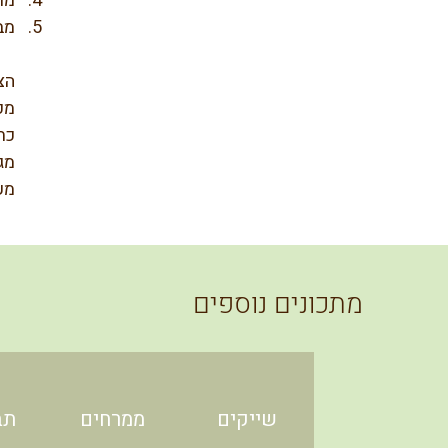
מוסיפים 
מבי
הצ
מכ
כת
מג
מע
מתכונים נוספים
שייקים
ממרחים
תב