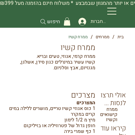
להתחברות
חיפוש
/
/
בית
ממרחים
ממרח קשיו
ממרח קשיו
ממרח קרמי, אגוזי, טעים ובריא.
קשיו עשיר במינרלים כגון סידן, אשלגן,
מגנזיום, אבץ וסלניום.
מצרכים
אולי תרצו
לנסות ...
המצרכים
1 כוס אגוזי קשיו טריים, מושרים ללילה במים
ממרח
קרים במקרר
קישואים
וקשיו
מיץ מ 1/2 לימון
חופן גדול של פטרוזיליה או בזיליקום
קיראו עוד
1 כף שמרי בירה