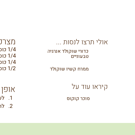
מצרכ
אולי תרצו לנסות ...
1/4 כוס טחינה גולמית מלאה
כדורי שוקולד אנרגיה
1/4 כוס אבקת קקאו נא
טבעוניים
1/4 כוס מייפל, סילאן, סוכר קוקוס או אריטריתול
1/2 כוס חלב צמחי
ממרח קשיו שוקולד
קיראו עוד על
אופן 
לע
סוכר קוקוס
להע