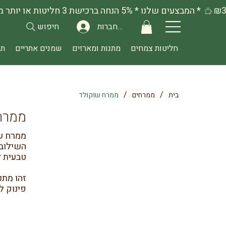
להתחברות
חיפוש
חליטות צמחים
מתנות ומארזים
שמנים אתריים
תה
/
/
בית
ממרחים
ממרח שוקולד
ממרח
ממרח שו
השילוב 
טבעית ל
זהו מתכ
פינוק ל