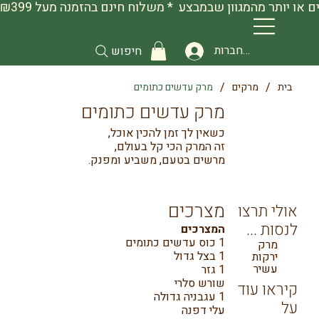
להתחברות
חיפוש
/
/
בית
מרקים
מרק עדשים כתומים
מרק עדשים כתומים
כשאין לך זמן להכין אוכל,
זה המרק הכי קל בעולם,
מרשים בטעם, משביע ומפנק.
מצרכים
אולי תרצו
לנסות ...
המצרכים
1 כוס עדשים כתומים
מרק
1 בצל גדול
ירקות
עשיר
1 גזר
שורש סלרי
קיראו עוד
1 עגבניה גדולה
על
עלי דפנה