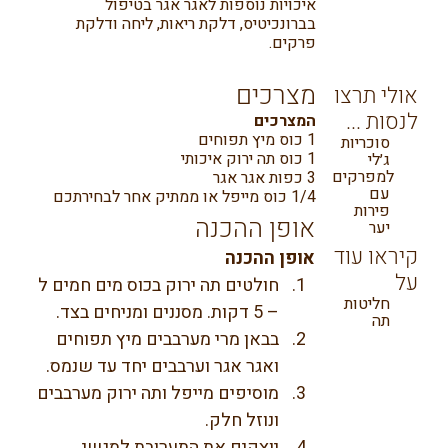
איכויות נוספות לאגר אגר בטיפול
בברונכיטיס, דלקת ריאות, ליחה ודלקת
פרקים.
מצרכים
אולי תרצו
לנסות ...
המצרכים
1 כוס מיץ תפוחים
סוכריות
1 כוס תה ירוק איכותי
ג׳לי
למפרקים
3 כפות אגר אגר
עם
1/4 כוס מייפל או ממתיק אחר לבחירתכם
פירות
אופן ההכנה
יער
קיראו עוד
אופן ההכנה
על
חולטים תה ירוק בכוס מים חמים ל 
חליטות
– 5 דקות. מסננים ומניחים בצד.
תה
בבאן מרי מערבבים מיץ תפוחים 
ואגר אגר וערבבים יחד עד שנמס.
מוסיפים מייפל ותה ירוק מערבבים 
ונוזל חלק.
יוצקים את התערובת למגשי 