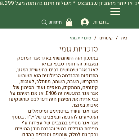
להתחברות
חיפוש
/
/
בית
קינוחים
סוכריות גומי
סוכריות גומי
במתכון הזה השתמשתי באגר אגר המופק
מאצות. זהו חומר טבעי ובריא.
לאגר אגר שימושים רבים בתעשיית המזון,
התרופות וההנדסה הביולוגית הוא משמש
כמקריש, מעבה, משמר, מתחלב, לעוגות,
קינוחים, ממתקים, מאפים ועוד. הסימון של
אגר אגר בתעשיה זה E406, אז אם ראיתם על
גבי אריזה את הסימון הזה דעו לכם שהשקיעו
איכות במוצר.
אגר אגר עשיר בויטמינים ומינראלים
המסייעים להרגעה ובמצבים של יל"ד. בנוסף
אגר אגר מסייע במצבים של עצירות ע"י
ספיחת הנוזלים במעי והגברת תוכן המעיים
ובכך גם לסלק שומנים וסוכרים מהדם.