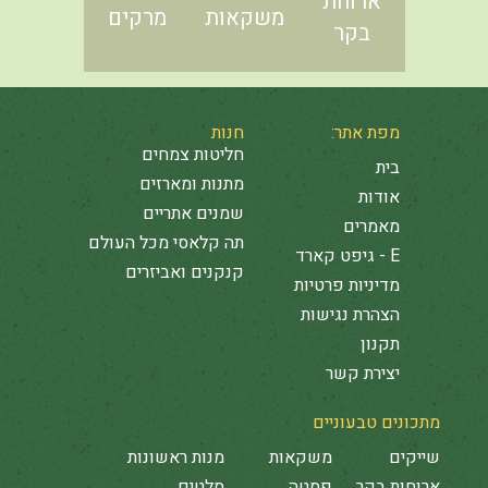
ארוחת
משקאות
מרקים
בקר
מפת אתר:
חנות
חליטות צמחים
בית
מתנות ומארזים
אודות
שמנים אתריים
מאמרים
תה קלאסי מכל העולם
E - גיפט קארד
קנקנים ואביזרים
מדיניות פרטיות
הצהרת נגישות
תקנון
יצירת קשר
מתכונים טבעוניים
שייקים
משקאות
מנות ראשונות
ארוחות בקר
פסטה
סלטים