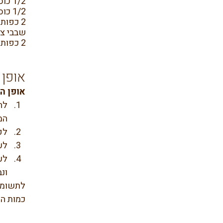
1/2 כוס מירין
1/2 כוס חומץ אורז
2 כפות רוטב סויה
שבבי צי
2 כפות שמן שומשום
אופן 
אופן ה
המ
לק
לע
ונב
לתשומת 
כמות המנ