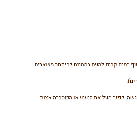
קות עד שמתרככים לשטוף במים קרים להניח במסננת להיפתר משארית 
ם). 
להוסיף את הרוטב כ 30 דקות לפני ההגשה. לפזר מעל את הנענע או הכוסברה אצות 