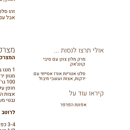
זהו סלט
אבל עם 
מצרכ
אולי תרצו לנסות ...
המצרכי
מרק מלון צונן עם סיבי
קונג'אק
1 מנגו בוסר גדול
סלט אטריות אורז אסייתי עם
מגוון יר
ירקות, אצות ועשבי תיבול
100 גר' אטריות אורז או שעועית
חופן על
קיראו עוד על
אצות הי
נבטי מ
אפונת הפרפר
לרוטב
3-4 כפות שומשום קלוי