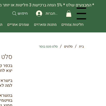
להתחברות
חיפוש
Menu
חליטות צמחים
מתנות ומארזים
שמנים אתריים
תה
/
/
בית
סלטים
סלט מנגו בוסר
סלט מ
בכפר קט
יצא לחצ
בישראל 
למה לא 
בהשראת 
חמוץ, טר