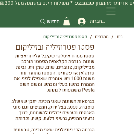
להתחברות
חיפוש
/
/
בית
ממרחים
פסטו פטרוזיליה ובזיליקום
פסטו פטרוזיליה ובזיליקום
פסטו ממרח איטלקי שקיבל עליו וריאציות
שונות. בגרסה הקלאסית הפסטו מורכב
מבזיליקום, צנוברים, שום, שמן זית, גבינת
פרמז'אן או פקורינו. הפסטו מתועד עוד
משנת 1600 ויש אומרים שאפילו לפני. את
הממרח כתשו בעלי ומכתש ומשם השם
Pesta משמעותו לכתוש.
בגרסאות השונות שאני מכינה, יתכן שאשלב
כוסברה, נענע, בצל ירוק, חמציצים וגם סוגי
האגוזים והזרעים יכולים להשתנות, כגון:
גרעיני חמנייה, גרעיני דלעת, קשיו, וכדומה.
הגרסה הכי פופולרית שאני מכינה, טבעונית