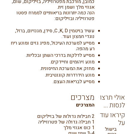
כמובן, מורכבת מפטרוזיליה, בזיליקום, שום,
אגוזי מלך ושמן זית.
הנה כמה יתרונות בריאותיים לממרח פסטו
פטרוזיליה ובזיליקום:
עשיר בויטמין C ,K, D, סידן, מגנזיום, ברזל,
נוגדי חמצון ועוד.
מסייע למערכת העיכול, מפיג גזים ומונע ריח
רע מהפה.
מסייע לדלקות בדרכי השתן ובכליות.
מונע זיהומים וחיידקים.
מחזק את המערכת החיסונית.
מונע הידרדרות קוגנטיבית.
מסייע לבריאות העצם.
מצרכים
אולי תרצו
לנסות ...
המצרכים
קיראו עוד
2 חבילות גדולות של בזיליקום
על
1 חבילה גדולה של פטרוזיליה
1 כוס אגוזי מלך
בישול
3-4 שיני שום