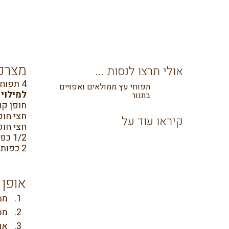
מצרכ
אולי תרצו לנסות ...
4 תפוחים לא קלופים חורצים את האמצע
תפוחי עץ ממולאים ואפויים
למילוי
בתנור
חופן קו
חצי חופ
קיראו עוד על
חצי חופ
1/2 כפית קינמון
2 כפות מייפל
אופן 
ממ
מסדרים 
אופים ל 20 