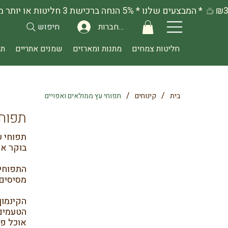
להתחברות
חיפוש
חליטות צמחים
מתנות ומארזים
שמנים אתריים
תה
/
/
בית
קינוחים
תפוחי עץ ממולאים ואפויים
תפוחי
תפוחי ע
בוקר או 
התפוחים
מסיסים 
הקינמון
הטעמים 
אוכל פש