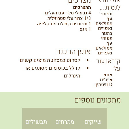
מצרכים
אולי תרצו
לנסות ...
המצרכים
4 גבעולי סלרי עם העלים
תפוחי
1/3 צרור עלי פטרוזיליה
עץ
ממולאים
1 תפוח ירוק שלם עם קליפה
ואפויים
1 אגס
בתנור
תפוחי
עץ
ממולאים
אופן ההכנה
ואפויים
לסחוט במסחטת מיצים קשים.
קיראו עוד
על
לדלל בכוס מים מסוננים או 
אנטי
מינרלים.
אייג'ינג
וויטמין D
מתכונים נוספים
שייקים
ממרחים
תבשילים