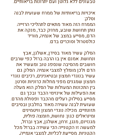
טבעונים ללא גלוטן ועם יתרונות בריאותיים.
איכויות בריאותיות של ממרח שעועית לבנה
וסלק:
הממרח הזה מאוד מתאים לתהליכי הרזייה.
נותן תחושת שובע, מחזק כבד, מנקה את
הדם, מסייע במצב של אנמיה, מוריד
כולסטרול וסוכרים בדם.
הסלק עשיר מאוד בסידן, אשלגן, אבץ
ונחושת. אמנם אין בו הרבה ברזל כפי שרבים
חושבים מהסיבה שנספג טוב ומעשיר את
הדם ולכן מומלץ למצבי אנמיה. הסלק גם
עשיר בנוגדי חמצון ובטיאנינים, רכיבים נוגדי
חמצון שמגנים מפני מחלות כרוניות וסרטן.
בין התכונות המעולות של הסלק הוא מעלה
את הפעילות של אינזימי הכבד ובכך גם
מסייע בסילוק רעלים מהכבד ופסולת מהדם.
שעועית לבנה עשירה מאוד בחלבון ובסיבים
תזונתיים. מכילה נוגדי חמצון וויטמינים
ומינראלים כגון: נחושת, חומצה פולית,
מגנזיום, מנגן, זרחן, אשלגן, אבץ וברזל,
למעשה זו הקטנייה הכי עשירה בברזל מכל
הקטניות. מסייעת לכליות, למצבי אנמייה,