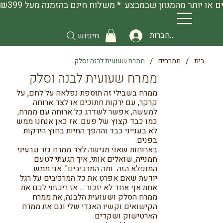
להתחברות
חיפוש
/
/
בית
ממרחים
ממרח שעועית לבנה וסלק
ממרח שעועית לבנה וסלק
ממרח בשבילי זה תוספת נפלאה על לחם, על
קרקר, עם ירקות חתוכים או לצד ארוחה.
למעשה, אפשר לשדרג כל ארוחה עם ממרח,
כמו כבד קצוץ של פעם. אז כאן אנחנו ממש
לא בענייני כבד וההפך החיות בחוץ הירקות
בפנים.
בארוחות שאני מגישה לצד ממרח גזר וגרעיני
חמנייה, שואלים אותי, איך הגעתי לטעם
המופלא הזה ומה המרכיבים". אני ממש
יודעת שאם אפרט את כל המרכיבים על רגל
אחת אף אחד לא יזכור ... אז ריכזתי לכם את
ממרח הסלק ושעועית הלבנה, את ממרח
הקישואים וקשיו האגדי שלי וגם את ממרח
הארטישוק ושקדים.