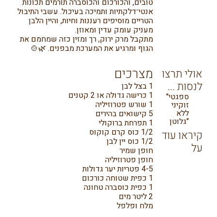
טובים, והכורכום והכוסברה תורמים תכונות
אנטי־דלקתיות ותמיכה בעיכול. עשבי התיבול
הטריים מוסיפים רעננות וחיות, והיין הלבן
מעניק עומק עדין ומאוזן.
מתקבל מרק ירוק, רך ומזין כזה שמחמם את
הגוף ומרגיע את המערכת מבפנים. 🌿🍲
מצרכים
אולי תרצו
לנסות ...
1 בצל לבן
1 כרישה גדולה או 2 קטנים
ספגטי"
1 שורש פטרוזיליה
זוקיני
ללא
5 קישואים בהירים
גלוטן"
1 תפרחת ברוקולי
1/2 כוס קרם קוקוס
קיראו עוד
1/2 כוס יין לבן
על
חופן שמיר
חופן פטרוזיליה
4-5 פטריות יער גדולות
1 כפית שטוחה כורכום
1 כפית כוסברה טחונה
2 ליטר מים
מלח ופלפל