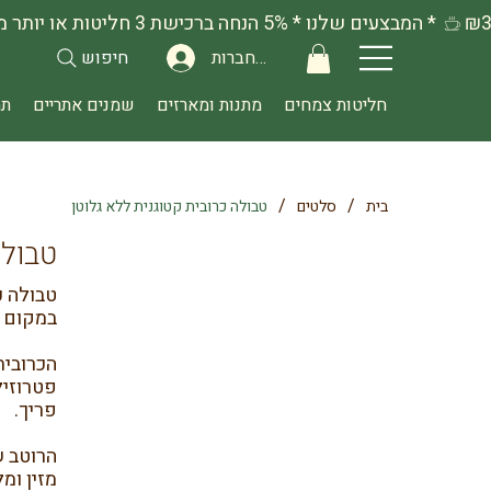
להתחברות
חיפוש
חליטות צמחים
מתנות ומארזים
שמנים אתריים
תה
/
/
בית
סלטים
טבולה כרובית קטוגנית ללא גלוטן
טבולה
טבולה כ
במקום ב
פטרוזיל
פריך.
הרוטב ש
מזין ומ