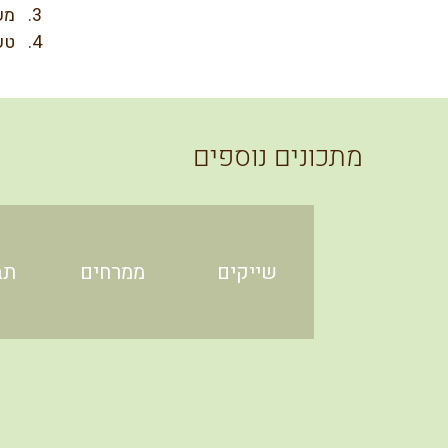
מע
טע
מתכונים נוספים
שייקים
ממרחים
תב