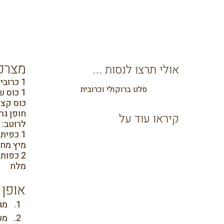
מצרכ
אולי תרצו לנסות ...
1 כרובית בינונית
סלט ברוקולי וכרובית
1 כוס שעועית ירוקה חתוכה
כוס קצו
חופן גר
קיראו עוד על
לרוטב:
1 כפית סומק
מיץ מחצ
2 כפות שמן זית
מלח
אופן 
מג
מע