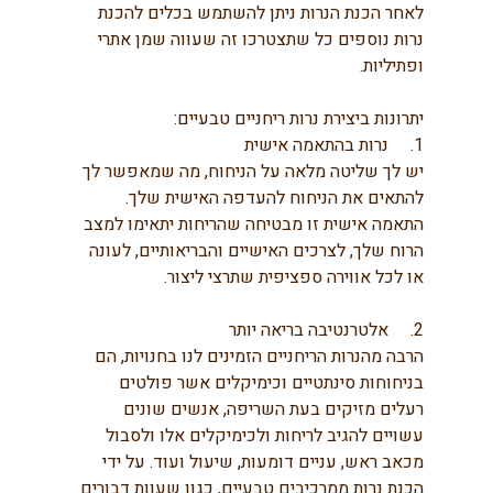
לאחר הכנת הנרות ניתן להשתמש בכלים להכנת 
נרות נוספים כל שתצטרכו זה שעווה שמן אתרי 
ופתיליות.
יתרונות ביצירת נרות ריחניים טבעיים:
1.     נרות בהתאמה אישית
יש לך שליטה מלאה על הניחוח, מה שמאפשר לך 
להתאים את הניחוח להעדפה האישית שלך. 
התאמה אישית זו מבטיחה שהריחות יתאימו למצב 
הרוח שלך, לצרכים האישיים והבריאותיים, לעונה 
או לכל אווירה ספציפית שתרצי ליצור.
2.     אלטרנטיבה בריאה יותר
הרבה מהנרות הריחניים הזמינים לנו בחנויות, הם 
בניחוחות סינתטיים וכימיקלים אשר פולטים 
רעלים מזיקים בעת השריפה, אנשים שונים 
עשויים להגיב לריחות ולכימיקלים אלו ולסבול 
מכאב ראש, עניים דומעות, שיעול ועוד. על ידי 
הכנת נרות ממרכיבים טבעיים, כגון שעוות דבורים 