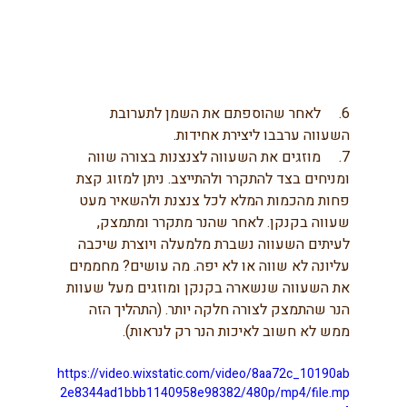
6.     לאחר שהוספתם את השמן לתערובת 
השעווה ערבבו ליצירת אחידות.
7.     מוזגים את השעווה לצנצנות בצורה שווה 
ומניחים בצד להתקרר ולהתייצב. ניתן למזוג קצת 
פחות מהכמות המלא לכל צנצנת ולהשאיר מעט 
שעווה בקנקן. לאחר שהנר מתקרר ומתמצק, 
לעיתים השעווה נשברת מלמעלה ויוצרת שיכבה 
עליונה לא שווה או לא יפה. מה עושים? מחממים 
את השעווה שנשארה בקנקן ומוזגים מעל שעוות 
הנר שהתמצק לצורה חלקה יותר. (התהליך הזה 
ממש לא חשוב לאיכות הנר רק לנראות).
https://video.wixstatic.com/video/8aa72c_10190ab
2e8344ad1bbb1140958e98382/480p/mp4/file.mp