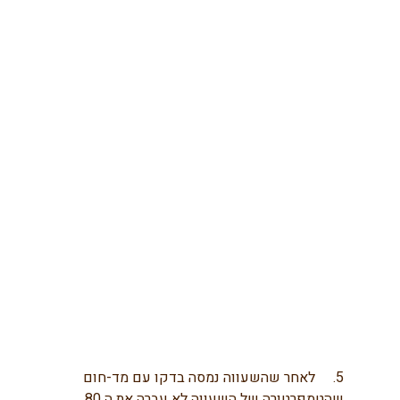
5.     לאחר שהשעווה נמסה בדקו עם מד-חום 
שהטמפרטורה של השעווה לא עברה את ה 80 